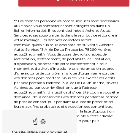
** Les données personnelles communiquées sont nécessaires
aux fins de vous contacter et sont enregistrées dans un
fichier informatisé. Elles sont destinées à Achères Autos
Services et ses sous-traitants dans le seul but de répondre à
votre message. Les données collectées seront
communiquées aux seuls destinataires suivants: Achères
Autos Services 13 Allée De La Rhubarbe, 78260 Achères
autos@hotmail.fr. Vous disposez de droits d’accès, de
rectification, d’effacement, de portabilité, de limitation,
d’opposition, de retrait de votre consentement à tout
moment et du droit d’introduire une réclamation auprès
d’une autorité de contrôle, ainsi que d’organiser le sort de
vos données post-mortem. Vous pouvez exercer ces droits
par voie postale à l'adresse 13 Allée De La Rhubarbe, 78260
Achères ou par courrier électronique à l'adresse
autos@hotmail.fr. Un justificatif d'identité pourra vous être
demandé. Nous conservons vos données pendant la période
de prise de contact puis pendant la durée de prescription
légale aux fins probatoires et de gestion des contentieux.
Vous avez le droit de vous inscrire sur la liste d'opposition
au démarchage téléphonique, disponible à cette adresse:
Bloctel.gouv.fr
. Consultez le site cnil.fr pour plus
d’informations sur vos droits.
Ce site utilise des cookies et