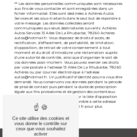
** Les données personnelles communiquées sont nécessaires
aux fins de vous contacter et sont enregistrées dans un
fichier informatisé. Elles sont destinées à Achères Autos
Services et ses sous-traitants dans le seul but de répondre à
votre message. Les données collectées seront
communiquées aux seuls destinataires suivants: Achères
Autos Services 13 Allée De La Rhubarbe, 78260 Achères
autos@hotmail.fr. Vous disposez de droits d’accès, de
rectification, d’effacement, de portabilité, de limitation,
d’opposition, de retrait de votre consentement à tout
moment et du droit d’introduire une réclamation auprès
d’une autorité de contrôle, ainsi que d’organiser le sort de
vos données post-mortem. Vous pouvez exercer ces droits
par voie postale à l'adresse 13 Allée De La Rhubarbe, 78260
Achères ou par courrier électronique à l'adresse
autos@hotmail.fr. Un justificatif d'identité pourra vous être
demandé. Nous conservons vos données pendant la période
de prise de contact puis pendant la durée de prescription
légale aux fins probatoires et de gestion des contentieux.
Vous avez le droit de vous inscrire sur la liste d'opposition
au démarchage téléphonique, disponible à cette adresse:
Bloctel.gouv.fr
. Consultez le site cnil.fr pour plus
d’informations sur vos droits.
Ce site utilise des cookies et
vous donne le contrôle sur
ceux que vous souhaitez
activer