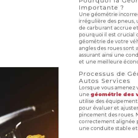
Pourquoi la Géom
Importante ?
Une géométrie incorre
irrégulière des pneus,
de carburant accrue et
pourquoi il est crucial 
géométrie de votre véh
angles des roues sont al
assurant ainsi une co
et une meilleure écon
Processus de Gé
Autos Services
Lorsque vous amenez v
une
géométrie des 
utilise des équipement
pour évaluer et ajuste
pincement des roues. 
correctement alignée pa
une conduite stable e