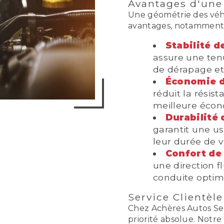
Avantages d'une
Une géométrie des véh
avantages, notamment 
Stabilité d
assure une tenu
de dérapage et 
Économie d
réduit la résis
meilleure écon
Durabilité 
garantit une u
leur durée de v
Confort de 
une direction fl
conduite optim
Service Clientèl
Chez Achères Autos Serv
priorité absolue. Notre